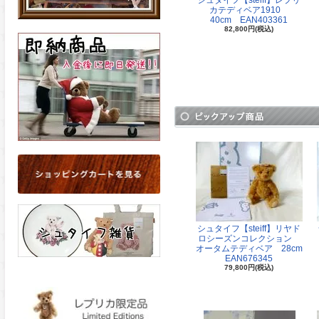
シュタイフ【steiff】レプリ
カテディベア1910
40cm EAN403361
82,800円(税込)
シュタイフ【steiff】リヤド
ロシーズンコレクション
オータムテディベア 28cm
EAN676345
79,800円(税込)