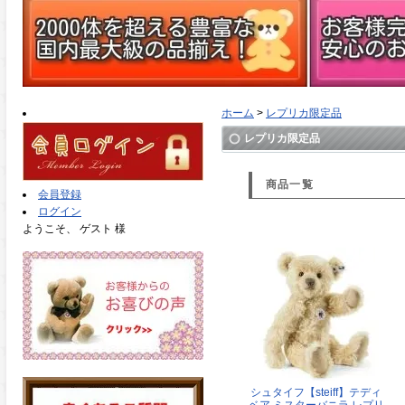
ホーム
>
レプリカ限定品
レプリカ限定品
商品一覧
会員登録
ログイン
ようこそ、 ゲスト 様
シュタイフ【steiff】テディ