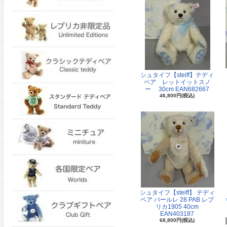
シュタイフ【steiff】テディ
ベア レットイットスノ
ー 30cm EAN682667
46,800円(税込)
シュタイフ【steiff】 テディ
ベア バールレ 28 PAB レプ
リカ1905 40cm
EAN403187
68,800円(税込)