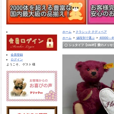
ホーム
>
クラシック テディベア
ホーム
>
値段別で選ぶ
>
40000～4
シュタイフ【steiff】愛のメッセ
会員登録
ログイン
ようこそ、 ゲスト 様