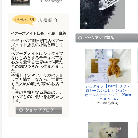
ベアーズメイト店長 小島 麻美
テディベア通販専門店ベアー
ズメイト店長の小島と申しま
す。
ベアーズメイトはシュタイフ
をはじめとするテディベアを
心から愛する世界中の仲間た
ちの結びつきから生まれまし
た。
本場ドイツやアメリカのショ
ップと協力しながら、世界で
も最大級の取扱点数のお店で
シュタイフ【steiff】リヤド
す。
ロシーズンコレクション
一生の宝物となる最高のテデ
オータムテディベア 28cm
ィベアとの出会いをお約束し
EAN676345
ます。
79,800円(税込)