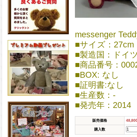
messenger Tedd
■サイズ：27cm
■製造国：ドイ
■商品番号：0002
■BOX: なし
■証明書:なし
■生産数：-
■発売年：2014
販売価格
48,8
購入数