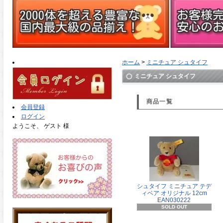
ホーム
>
ミニチュア シュタイフ
ミニチュア シュタイフ
商品一覧
会員登録
ログイン
ようこそ、 ゲスト 様
シュタイフ ミニチュア テデ
ィベア オリジナル 12cm
EAN030222
SOLD OUT