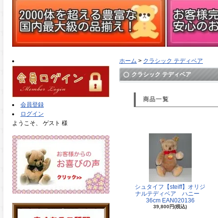
ホーム
>
クラシック テディベア
クラシック テディベア
商品一覧
会員登録
ログイン
ようこそ、 ゲスト 様
シュタイフ【steiff】オリジ
ナルテディベア ハニー
36cm EAN020136
39,800円(税込)