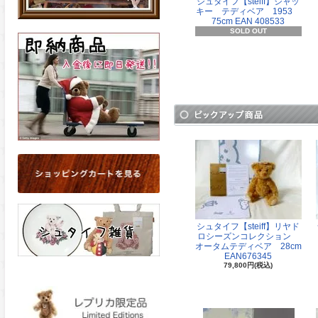
シュタイフ【steiff】ジャッ
キー テディベア 1953
75cm EAN 408533
SOLD OUT
シュタイフ【steiff】リヤド
ロシーズンコレクション
オータムテディベア 28cm
EAN676345
79,800円(税込)