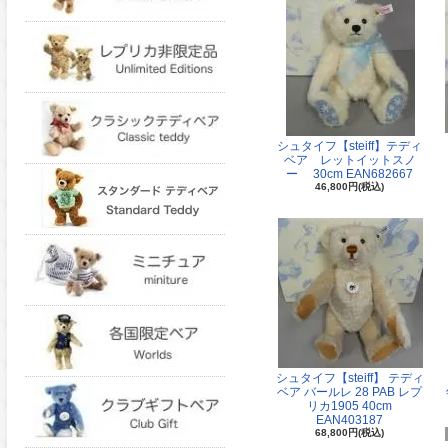
シュタイフ【steiff】テディ
ベア レットイットスノ
ー 30cm EAN682667
46,800円(税込)
シュタイフ【steiff】 テディ
ベア バールレ 28 PAB レプ
リカ1905 40cm
EAN403187
68,800円(税込)