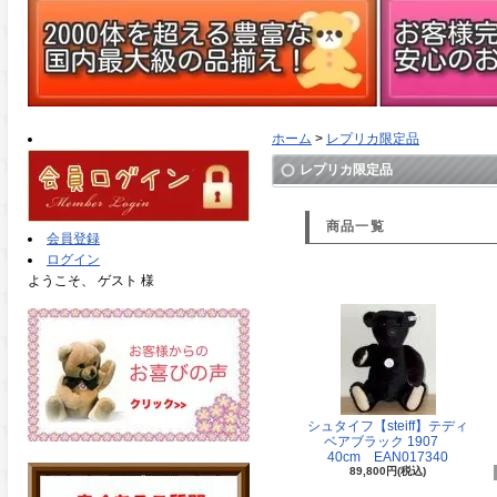
ホーム
>
レプリカ限定品
レプリカ限定品
商品一覧
会員登録
ログイン
ようこそ、 ゲスト 様
シュタイフ【steiff】テディ
ベアブラック 1907
40cm EAN017340
89,800円(税込)