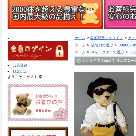
ホーム
>
各国限定シュタイフ
>
アメ
ホーム
>
値段別で選ぶ
>
80000～8
ホーム
>
キャラクターで選ぶ
>
ラ
シュタイフ【steiff】ラルフローレ
会員登録
ログイン
ようこそ、 ゲスト 様