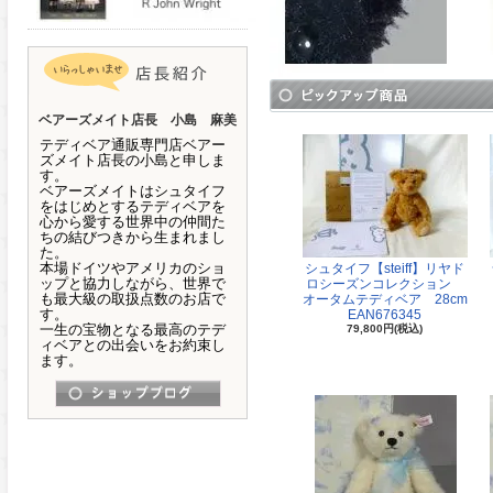
ベアーズメイト店長 小島 麻美
テディベア通販専門店ベアー
ズメイト店長の小島と申しま
す。
ベアーズメイトはシュタイフ
をはじめとするテディベアを
心から愛する世界中の仲間た
ちの結びつきから生まれまし
た。
本場ドイツやアメリカのショ
シュタイフ【steiff】リヤド
ップと協力しながら、世界で
ロシーズンコレクション
も最大級の取扱点数のお店で
オータムテディベア 28cm
す。
EAN676345
一生の宝物となる最高のテデ
79,800円(税込)
ィベアとの出会いをお約束し
ます。