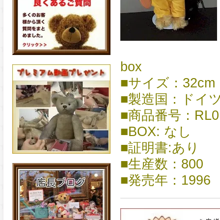
box
■サイズ：32cm
■製造国：ドイ
■商品番号：RL0
■BOX: なし
■証明書:あり
■生産数：800
■発売年：1996