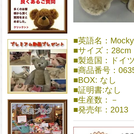
■英語名：Mocky hi
■サイズ：28cm
■製造国：ドイ
■商品番号：0635
■BOX: なし
■証明書:なし
■生産数：－
■発売年：2013