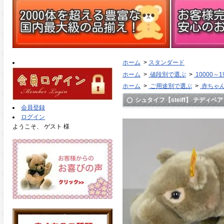
ホーム
>
スタンダード
ホーム
>
値段別で選ぶ
>
10000～1
ホーム
>
ご用途別で選ぶ
>
赤ちゃ
シュタイフ【steiff】 テディベア 
会員登録
ログイン
ようこそ、 ゲスト 様