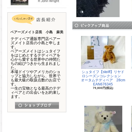
ベアーズメイト店長 小島 麻美
テディベア通販専門店ベアー
ズメイト店長の小島と申しま
す。
ベアーズメイトはシュタイフ
をはじめとするテディベアを
心から愛する世界中の仲間た
ちの結びつきから生まれまし
た。
本場ドイツやアメリカのショ
シュタイフ【steiff】リヤド
ップと協力しながら、世界で
ロシーズンコレクション
も最大級の取扱点数のお店で
オータムテディベア 28cm
す。
EAN676345
一生の宝物となる最高のテデ
79,800円(税込)
ィベアとの出会いをお約束し
ます。