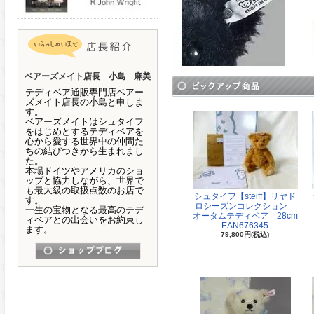
ベアーズメイト店長 小島 麻美
テディベア通販専門店ベアー
ズメイト店長の小島と申しま
す。
ベアーズメイトはシュタイフ
をはじめとするテディベアを
心から愛する世界中の仲間た
ちの結びつきから生まれまし
た。
本場ドイツやアメリカのショ
ップと協力しながら、世界で
も最大級の取扱点数のお店で
シュタイフ【steiff】リヤド
す。
ロシーズンコレクション
一生の宝物となる最高のテデ
オータムテディベア 28cm
ィベアとの出会いをお約束し
EAN676345
ます。
79,800円(税込)