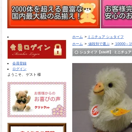
ホーム
>
ミニチュア シュタイフ
ホーム
>
値段別で選ぶ
>
10000～1
シュタイフ【steiff】 ミニチュア
会員登録
ログイン
ようこそ、 ゲスト 様