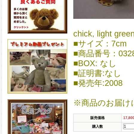
chick, light gree
■サイズ：7cm
■商品番号：0328
■BOX: なし
■証明書:なし
■発売年:2008
※商品のお届け
販売価格
17,8
購入数