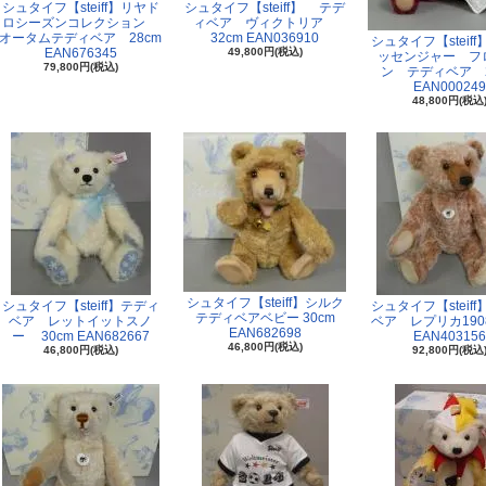
シュタイフ【steiff】リヤド
シュタイフ【steiff】 テデ
ロシーズンコレクション
ィベア ヴィクトリア
オータムテディベア 28cm
32cm EAN036910
シュタイフ【steif
EAN676345
49,800円(税込)
ッセンジャー フ
79,800円(税込)
ン テディベア 2
EAN000249
48,800円(税込
シュタイフ【steiff】シルク
シュタイフ【steiff】テディ
シュタイフ【steif
テディベアベビー 30cm
ベア レットイットスノ
ベア レプリカ1908
EAN682698
ー 30cm EAN682667
EAN403156
46,800円(税込)
46,800円(税込)
92,800円(税込