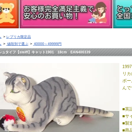
ム
>
レプリカ限定品
ム
>
値段別で選ぶ
>
40000～49999円
シュタイフ【steiff】キャット1901 18cm EAN400339
19
リカ
ボー
んで
■英語名
■サ
■製
■商品