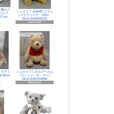
f】愛のメ
シュタイフ【steiff】クラシ
ロリア
ックテディベア 1951
7cm
35cm EAN000102
SOLD OUT
)
f】テディ
シュタイフくまのプーさん
 50cm
（ウィニー・ザ・プー）
26cm EAN354908
)
SOLD OUT