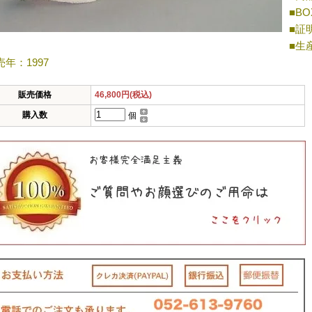
■BO
■証
■生
売年：1997
販売価格
46,800円(税込)
購入数
個