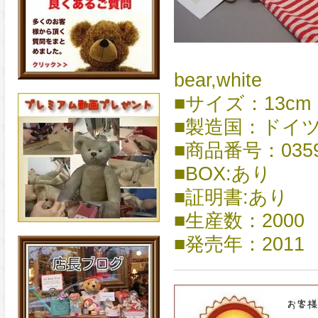
bear,white
■サイズ：13cm
■製造国：ドイ
■商品番号：0359
■BOX:あり
■証明書:あり
■生産数：2000
■発売年：2011