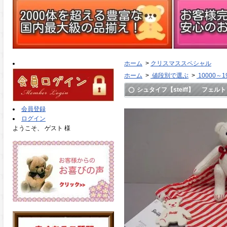
ホーム
>
クリスマススペシャル
ホーム
>
値段別で選ぶ
>
10000～1
シュタイフ【steiff】 フェルト
会員登録
ログイン
ようこそ、 ゲスト 様