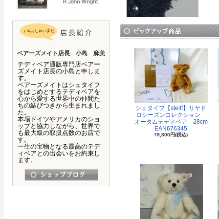
ベアーズメイト店長 小島 麻美
テディベア通販専門店ベアー
ズメイト店長の小島と申しま
す。
ベアーズメイトはシュタイフ
をはじめとするテディベアを
心から愛する世界中の仲間た
ちの結びつきから生まれまし
シュタイフ【steiff】リヤド
た。
ロシーズンコレクション
本場ドイツやアメリカのショ
オータムテディベア 28cm
ップと協力しながら、世界で
EAN676345
も最大級の取扱点数のお店で
79,800円(税込)
す。
一生の宝物となる最高のテデ
ィベアとの出会いをお約束し
ます。