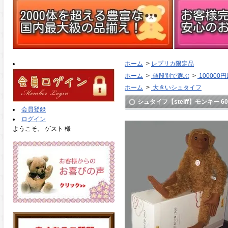
ホーム
>
レプリカ限定品
ホーム
>
値段別で選ぶ
>
100000
ホーム
>
大きいシュタイフ
シュタイフ【steiff】モンキー 60
会員登録
ログイン
ようこそ、 ゲスト 様