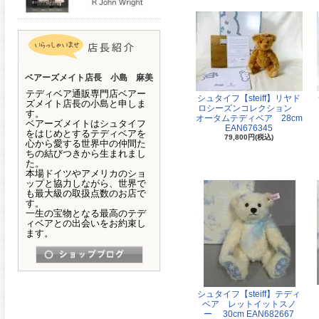
ベアーズメイト店長 小島 麻美
テディベア通販専門店ベアー
シュタイフ【steiff】リヤド
ズメイト店長の小島と申しま
ロシーズンコレクション
す。
オータムテディベア 28cm
ベアーズメイトはシュタイフ
EAN676345
をはじめとするテディベアを
79,800円(税込)
心から愛する世界中の仲間た
ちの結びつきから生まれまし
た。
本場ドイツやアメリカのショ
ップと協力しながら、世界で
も最大級の取扱点数のお店で
す。
一生の宝物となる最高のテデ
ィベアとの出会いをお約束し
ます。
シュタイフ【steiff】テディ
ベア レットイットスノ
ー 30cm EAN682667