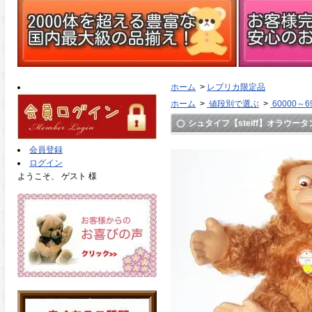
ホーム
>
レプリカ限定品
ホーム
>
値段別で選ぶ
>
60000～6
シュタイフ【steiff】オラウータン 
会員登録
ログイン
ようこそ、 ゲスト 様