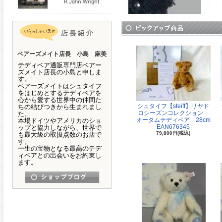
ベアーズメイト店長 小島 麻美
テディベア通販専門店ベアー
ズメイト店長の小島と申しま
す。
ベアーズメイトはシュタイフ
をはじめとするテディベアを
心から愛する世界中の仲間た
シュタイフ【steiff】リヤド
ちの結びつきから生まれまし
ロシーズンコレクション
た。
オータムテディベア 28cm
本場ドイツやアメリカのショ
EAN676345
ップと協力しながら、世界で
79,800円(税込)
も最大級の取扱点数のお店で
す。
一生の宝物となる最高のテデ
ィベアとの出会いをお約束し
ます。