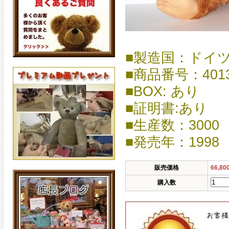
■製造国：ドイ
■商品番号：4013
■BOX: あり
■証明書:あり
■生産数：3000
■発売年：1998
販売価格
66,8
購入数