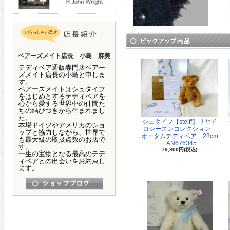
ベアーズメイト店長 小島 麻美
テディベア通販専門店ベアー
ズメイト店長の小島と申しま
す。
ベアーズメイトはシュタイフ
をはじめとするテディベアを
心から愛する世界中の仲間た
ちの結びつきから生まれまし
た。
シュタイフ【steiff】リヤド
本場ドイツやアメリカのショ
ロシーズンコレクション
ップと協力しながら、世界で
オータムテディベア 28cm
も最大級の取扱点数のお店で
EAN676345
す。
79,800円(税込)
一生の宝物となる最高のテデ
ィベアとの出会いをお約束し
ます。