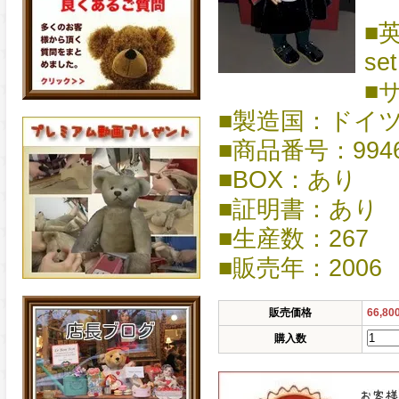
■英
set
■
■製造国：ドイ
■商品番号：9946
■BOX：あり
■証明書：あり
■生産数：267
■販売年：2006
販売価格
66,8
購入数