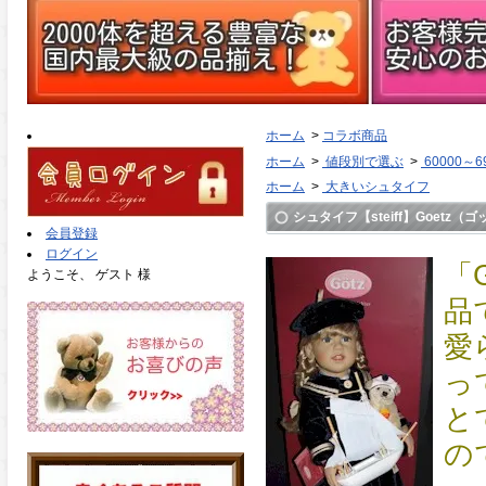
ホーム
>
コラボ商品
ホーム
>
値段別で選ぶ
>
60000～6
ホーム
>
大きいシュタイフ
シュタイフ【steiff】Goetz（
会員登録
ログイン
「
ようこそ、 ゲスト 様
品
愛
っ
と
の