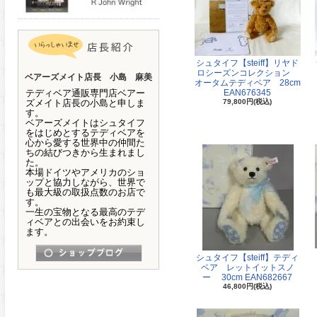
シュタイフ【steiff】リヤド
ロシーズンコレクション
ベアーズメイト店長 小島 麻美
オータムテディベア 28cm
テディベア通販専門店ベアー
EAN676345
ズメイト店長の小島と申しま
79,800円(税込)
す。
ベアーズメイトはシュタイフ
をはじめとするテディベアを
心から愛する世界中の仲間た
ちの結びつきから生まれまし
た。
本場ドイツやアメリカのショ
ップと協力しながら、世界で
も最大級の取扱点数のお店で
す。
一生の宝物となる最高のテデ
ィベアとの出会いをお約束し
ます。
シュタイフ【steiff】テディ
ベア レットイットスノ
ー 30cm EAN682667
46,800円(税込)