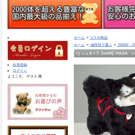
ホーム
>
コラボ商品
ホーム
>
値段別で選ぶ
>
20000～2
シュタイフ【steiff】FULDA 
会員登録
ログイン
ようこそ、 ゲスト 様