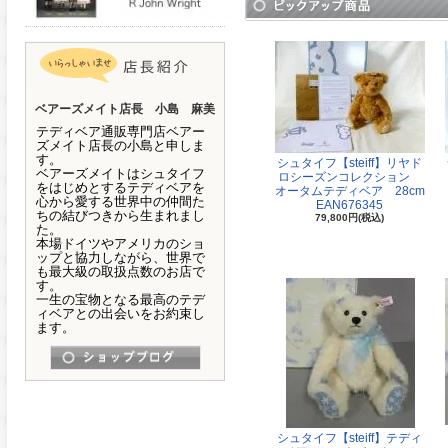
ベアーズメイト店長 小島 麻美
テディベア通販専門店ベアー
ズメイト店長の小島と申しま
す。
シュタイフ【steiff】リヤド
ベアーズメイトはシュタイフ
ロシーズンコレクション
をはじめとするテディベアを
オータムテディベア 28cm
心から愛する世界中の仲間た
EAN676345
ちの結びつきから生まれまし
79,800円(税込)
た。
本場ドイツやアメリカのショ
ップと協力しながら、世界で
も最大級の取扱点数のお店で
す。
一生の宝物となる最高のテデ
ィベアとの出会いをお約束し
ます。
シュタイフ【steiff】テディ