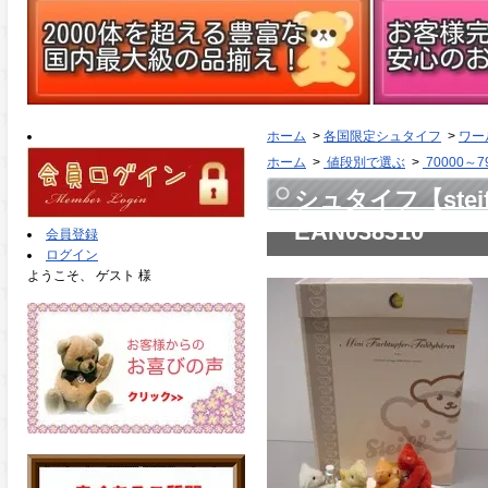
ホーム
>
各国限定シュタイフ
>
ワー
ホーム
>
値段別で選ぶ
>
70000～7
シュタイフ【ste
EAN038310
会員登録
ログイン
ようこそ、 ゲスト 様