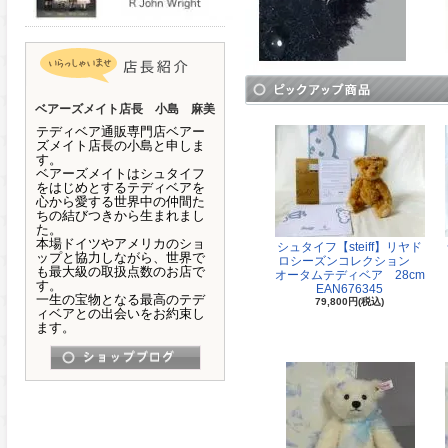
ベアーズメイト店長 小島 麻美
テディベア通販専門店ベアー
ズメイト店長の小島と申しま
す。
ベアーズメイトはシュタイフ
をはじめとするテディベアを
心から愛する世界中の仲間た
ちの結びつきから生まれまし
た。
本場ドイツやアメリカのショ
シュタイフ【steiff】リヤド
ップと協力しながら、世界で
ロシーズンコレクション
も最大級の取扱点数のお店で
オータムテディベア 28cm
す。
EAN676345
一生の宝物となる最高のテデ
79,800円(税込)
ィベアとの出会いをお約束し
ます。