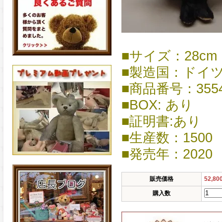
■サイズ：28cm
■製造国：ドイ
■商品番号：3554
■BOX: あり
■証明書:あり
■生産数：1500
■発売年：2020
販売価格
52,8
購入数