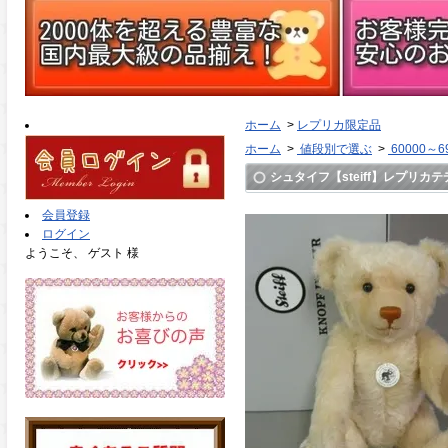
ホーム
>
レプリカ限定品
ホーム
>
値段別で選ぶ
>
60000～6
シュタイフ【steiff】レプリカテディ
会員登録
ログイン
ようこそ、 ゲスト 様