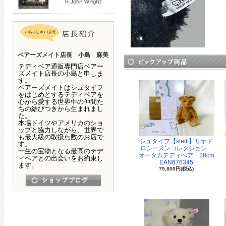
ベアーズメイト店長 小島 麻美
テディベア通販専門店ベアー
ズメイト店長の小島と申しま
す。
ベアーズメイトはシュタイフ
をはじめとするテディベアを
心から愛する世界中の仲間た
ちの結びつきから生まれまし
た。
本場ドイツやアメリカのショ
ップと協力しながら、世界で
も最大級の取扱点数のお店で
シュタイフ【steiff】リヤド
す。
ロシーズンコレクション
一生の宝物となる最高のテデ
オータムテディベア 28cm
ィベアとの出会いをお約束し
EAN676345
ます。
79,800円(税込)