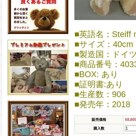
■英語名：Steiff mo
■サイズ：40cm
■製造国：ドイ
■商品番号：4033
■BOX: あり
■証明書:あり
■生産数：906
■発売年：2018
販売価格
68,8
購入数