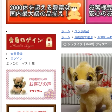
ホーム
>
コラボ商品
ホーム
>
値段別で選ぶ
>
40000～4
シュタイフ【steiff】ディズニー
会員登録
ログイン
ようこそ、 ゲスト 様