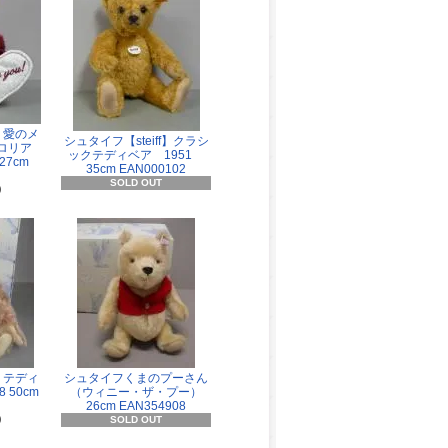
f】愛のメ
シュタイフ【steiff】クラシ
ロリア
ックテディベア 1951
7cm
35cm EAN000102
SOLD OUT
)
f】テディ
シュタイフくまのプーさん
 50cm
（ウィニー・ザ・プー）
26cm EAN354908
)
SOLD OUT