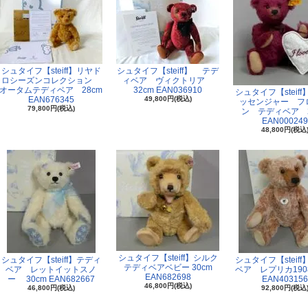
シュタイフ【steiff】リヤド
シュタイフ【steiff】 テデ
ロシーズンコレクション
ィベア ヴィクトリア
オータムテディベア 28cm
32cm EAN036910
シュタイフ【steif
EAN676345
49,800円(税込)
ッセンジャー フ
79,800円(税込)
ン テディベア 2
EAN000249
48,800円(税込
シュタイフ【steiff】シルク
シュタイフ【steiff】テディ
シュタイフ【steif
テディベアベビー 30cm
ベア レットイットスノ
ベア レプリカ1908
EAN682698
ー 30cm EAN682667
EAN403156
46,800円(税込)
46,800円(税込)
92,800円(税込