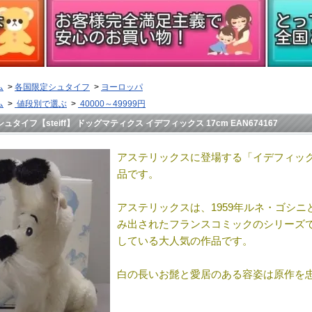
ム
>
各国限定シュタイフ
>
ヨーロッパ
ム
>
値段別で選ぶ
>
40000～49999円
シュタイフ【steiff】 ドッグマティクス イデフィックス 17cm EAN674167
アステリックスに登場する「イデフィッ
品です。
アステリックスは、1959年ルネ・ゴシ
み出されたフランスコミックのシリーズで
している大人気の作品です。
白の長いお髭と愛居のある容姿は原作を