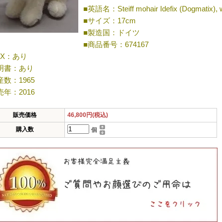
■英語名：Steiff mohair Idefix (Dogmatix), w
■サイズ：17cm
■製造国：ドイツ
■商品番号：674167
OX：あり
明書：あり
産数：1965
売年：2016
販売価格
46,800円(税込)
購入数
個