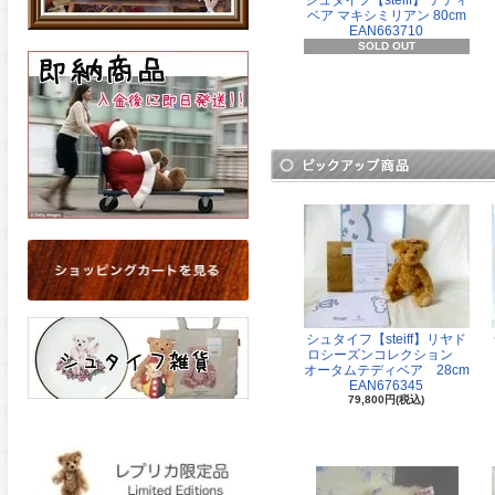
シュタイフ【steiff】 テディ
ベア マキシミリアン 80cm
EAN663710
SOLD OUT
シュタイフ【steiff】リヤド
ロシーズンコレクション
オータムテディベア 28cm
EAN676345
79,800円(税込)