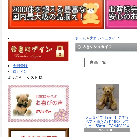
ホーム
>
大きいシュタイフ
大きいシュタイフ
商品一覧
会員登録
ログイン
ようこそ、 ゲスト 様
シュタイフ【steiff】テディ
ベア・湯たんぽ 1908 レプ
リカ 58cm EAN408014
SOLD OUT