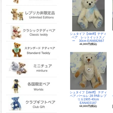
シュタイフ【steiff】テディ
ベア レットイットスノ
ー 30cm EAN682667
46,800円(税込)
シュタイフ【steiff】 テディ
ベア バールレ 28 PAB レプ
リカ1905 40cm
EAN403187
68,800円(税込)