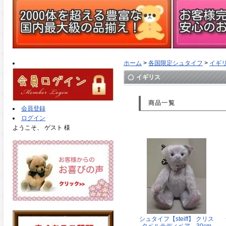
ホーム
>
各国限定シュタイフ
>
イギ
イギリス
商品一覧
会員登録
ログイン
ようこそ、 ゲスト 様
シュタイフ【steiff】 クリス