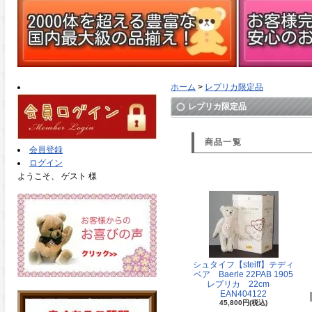
ホーム
>
レプリカ限定品
レプリカ限定品
商品一覧
会員登録
ログイン
ようこそ、 ゲスト 様
シュタイフ【steiff】テディ
ベア Baerle 22PAB 1905
レプリカ 22cm
EAN404122
45,800円(税込)